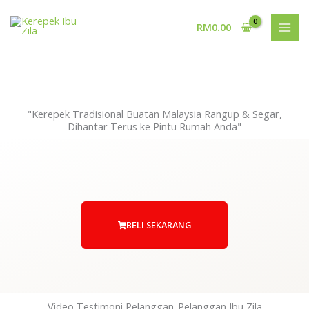
Skip
to
RM
0.00
content
"Kerepek Tradisional Buatan Malaysia Rangup & Segar,
Dihantar Terus ke Pintu Rumah Anda"
BELI SEKARANG
Video Testimoni Pelanggan-Pelanggan Ibu Zila