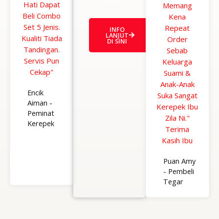
Hati Dapat
5
Memang
d
Beli Combo
o
Kena
5
Set 5 Jenis.
u
Repeat
o
INFO
LANJUT
Kualiti Tiada
t
Order
u
DI SINI
Tandingan.
o
Sebab
t
Servis Pun
f
Keluarga
o
Cekap"
5
Suami &
f
Anak-Anak
5
Encik
Suka Sangat
Aiman -
Kerepek Ibu
Peminat
Zila Ni."
Kerepek
Terima
Kasih Ibu
Puan Amy
- Pembeli
Tegar